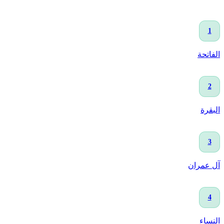
1
الفاتحة
2
البقرة
3
آل عمران
4
النساء