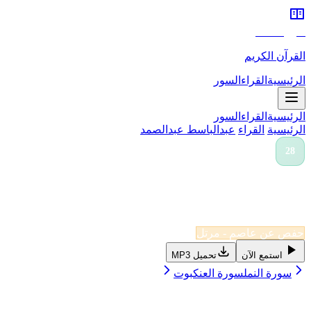
سورة MP3
القرآن الكريم
الرئيسية
القراء
السور
الرئيسية
القراء
السور
الرئيسية
/
القراء
/
عبدالباسط عبدالصمد
/
سورة
القصص
28
سورة القصص - عبدالباسط عبدالصمد MP3
مكية
•
88
آية
•
Al-Qasas
حفص عن عاصم - مرتل
استمع الآن
تحميل MP3
سورة
النمل
سورة
العنكبوت
المزيد من تلاوات
عبدالباسط عبدالصمد