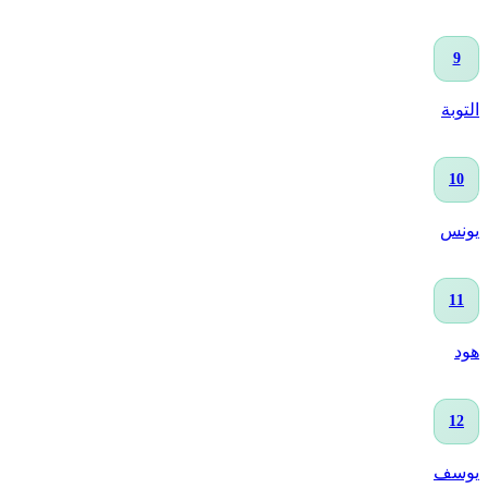
9
التوبة
10
يونس
11
هود
12
يوسف