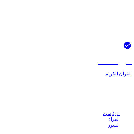
جميع تلاوات
عبدالباسط عبدالصمد
استمع إلى سورة
القصص
بصوت الشيخ
عبدالباسط عبدالصمد
بجودة
عالية mp3. سورة
القصص
هي السورة رقم
28
في القرآن الكريم
وتتكون من
88
آية.
نزلت في مكة المكرمة قبل الهجرة النبوية.
سورة MP3
القرآن الكريم
استمع إلى القرآن الكريم بأصوات أشهر القراء في العالم الإسلامي.
تحميل مجاني بجودة عالية.
روابط سريعة
الرئيسية
القراء
السور